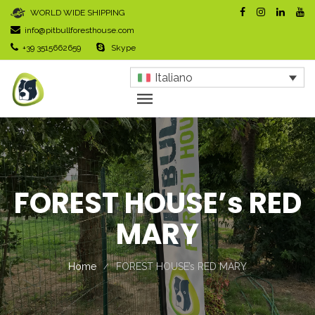
WORLD WIDE SHIPPING
info@pitbullforesthouse.com
+39 3515662659
Skype
Italiano
FOREST HOUSE’s RED
MARY
Home
FOREST HOUSE’s RED MARY