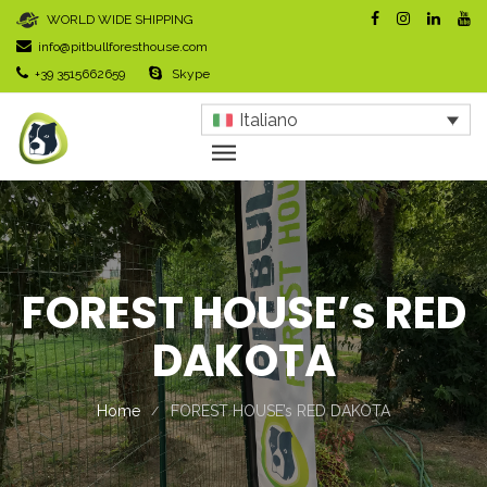
WORLD WIDE SHIPPING
info@pitbullforesthouse.com
+39 3515662659
Skype
Italiano
FOREST HOUSE’s RED
DAKOTA
Home
FOREST HOUSE’s RED DAKOTA