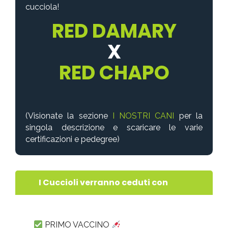
cucciola!
RED DAMARY
X
RED CHAPO
(Visionate la sezione
I NOSTRI CANI
per la
singola descrizione e scaricare le varie
certificazioni e pedegree)
I Cuccioli verranno ceduti con
PRIMO VACCINO