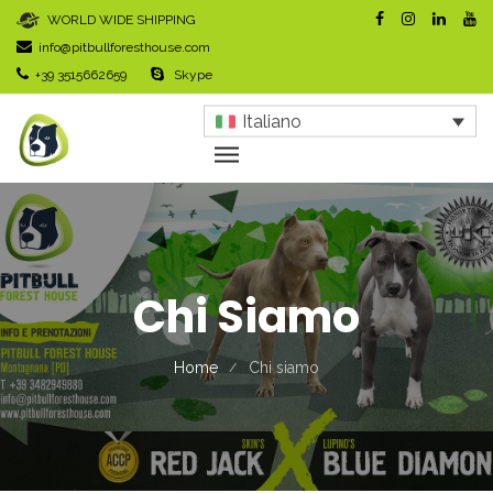
WORLD WIDE SHIPPING
info@pitbullforesthouse.com
+39 3515662659
Skype
Italiano
Chi Siamo
Home
Chi siamo