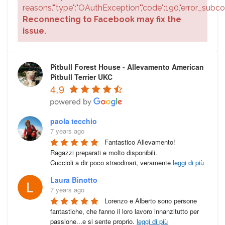
reasons.","type":"OAuthException","code":190,"error_sub
Reconnecting to Facebook may fix the
issue.
Pitbull Forest House - Allevamento American
Pitbull Terrier UKC
4.9
paola tecchio
7 years ago
Fantastico Allevamento!

Ragazzi preparati e molto disponibili.

Cuccioli a dir poco straodinari, veramente 
leggi di più
Laura Binotto
7 years ago
Lorenzo e Alberto sono persone 
fantastiche, che fanno il loro lavoro innanzitutto per 
passione...e si sente proprio. 
leggi di più