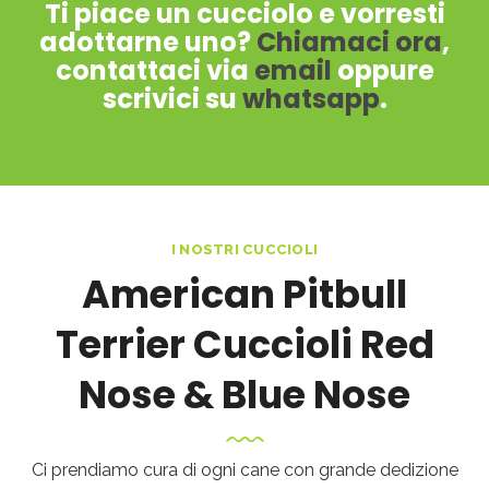
Ti piace un cucciolo e vorresti
adottarne uno?
Chiamaci ora
,
contattaci via
email
oppure
scrivici su
whatsapp
.
I NOSTRI CUCCIOLI
American Pitbull
Terrier
Cuccioli Red
Nose & Blue Nose
Ci prendiamo cura di ogni cane con grande dedizione