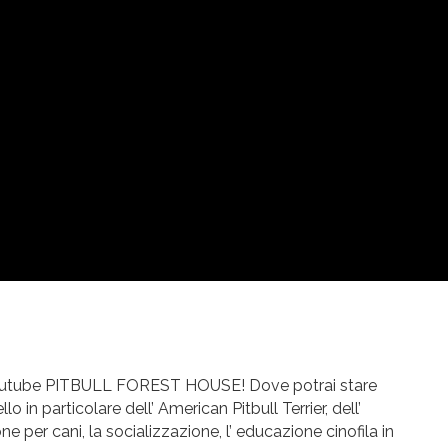
youtube PITBULL FOREST HOUSE! Dove potrai stare
o in particolare dell’ American Pitbull Terrier, dell’
 per cani, la socializzazione, l’ educazione cinofila in