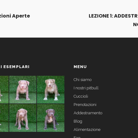
ioni Aperte
LEZIONE 1: ADDESTR
N
I ESEMPLARI
MENU
Chi siamo
I nostri pitbull
Cuccioli
Prenotazioni
Addestramento
Blog
Alimentazione
Faq