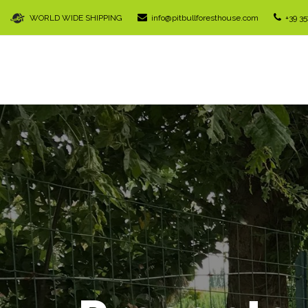
WORLD WIDE SHIPPING
info@pitbullforesthouse.com
+39 3