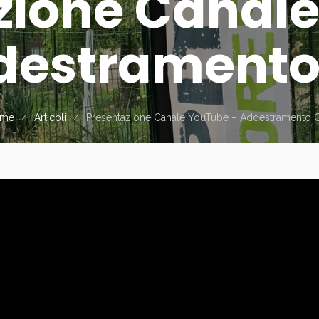
zione Canal
destramento
me
Articoli
Presentazione Canale YouTube – Addestramento C