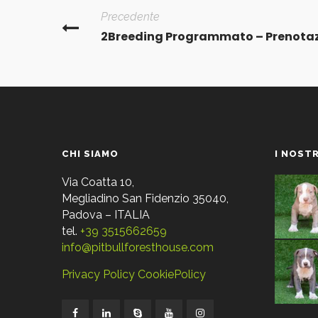
Precedente
2Breeding Programmato – Prenotaz
CHI SIAMO
I NOSTR
Via Coatta 10,
Megliadino San Fidenzio 35040,
Padova – ITALIA
tel.
+39 3515662659
info@pitbullforesthouse.com
Privacy Policy
CookiePolicy