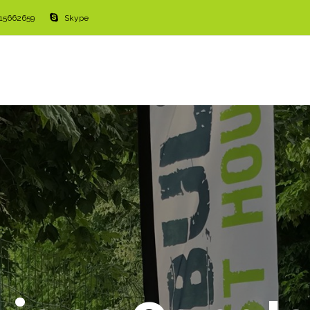
515662659
Skype