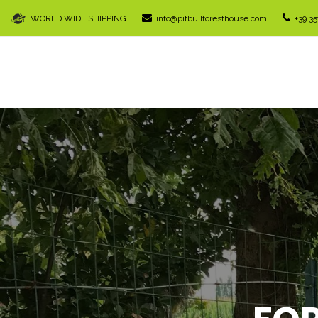
WORLD WIDE SHIPPING
info@pitbullforesthouse.com
+39 3