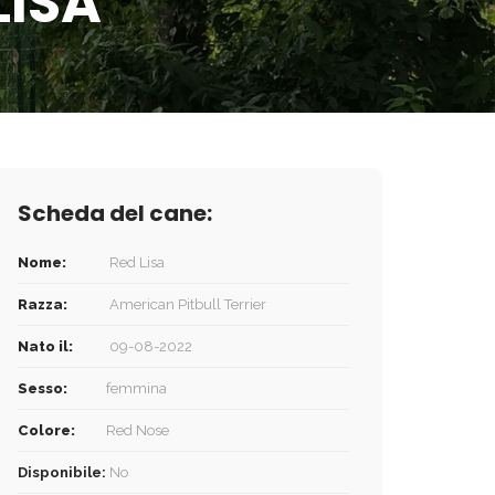
LISA
Scheda del cane:
Nome:
Red Lisa
Razza:
American Pitbull Terrier
Nato il:
09-08-2022
Sesso:
femmina
Colore:
Red Nose
Disponibile:
No