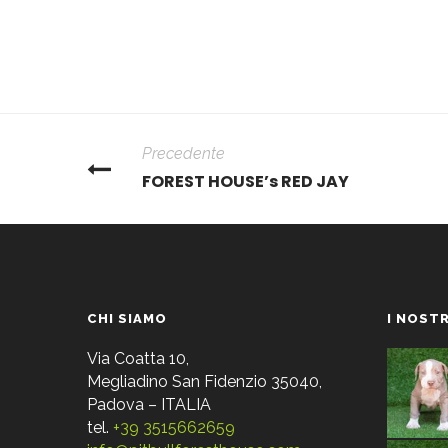
Precedente
FOREST HOUSE’s RED JAY
CHI SIAMO
I NOSTR
Via Coatta 10,
Megliadino San Fidenzio 35040,
Padova – ITALIA
tel.
+39 3515662659