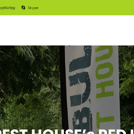
515662659
Skype