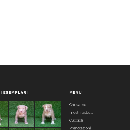
I ESEMPLARI
MENU
Chi siamo
I nostri pitbull
Cuccioli
Prenotazioni