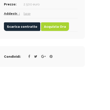
Prezzo:
2.500 euro
Addestr. :
base
Scarica contratto
Acquista Ora
Condividi: