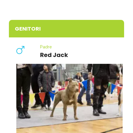
nostro allevamento “PITBULL FOREST HOUSE”
!!!
Nascita avvenuta il 18 Novembre 2022
GENITORI
Padre
Red Jack