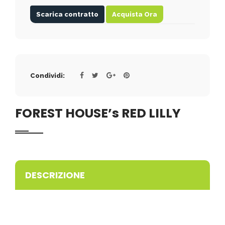
Scarica contratto
Acquista Ora
Condividi:
FOREST HOUSE’s RED LILLY
DESCRIZIONE
ACCP PROMISING
Bellissimo Cucciolo di pitbull red nose disponibile nel