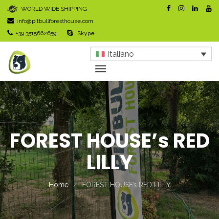
WORLD WIDE SHIPPING
info@pitbullforesthouse.com
+39 3515662659
Skype
Italiano
FOREST HOUSE’s RED
LILLY
Home
FOREST HOUSE’s RED LILLY