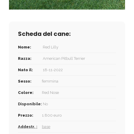
Scheda del cane:
Nome:
Red Lilly
Razza:
American Pitbull Terrier
Nato il:
18-11-2022
Sesso:
femmina
Colore:
Red Nose
Disponibile:
No
Prezzo:
1.800 euro
Addestr. :
base