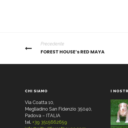
Precedente
FOREST HOUSE’s RED MAYA
CHI SIAMO
I NOSTR
Via Coatta 10,
Megliadino San Fidenzio 35040,
Padova – ITALIA
tel.
+39 3515662659