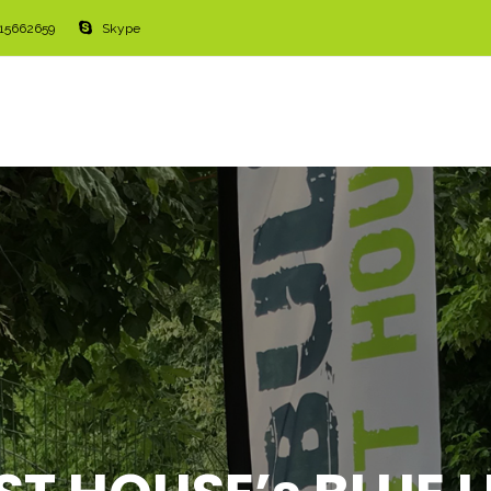
515662659
Skype