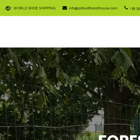
WORLD WIDE SHIPPING
info@pitbullforesthouse.com
+39 3