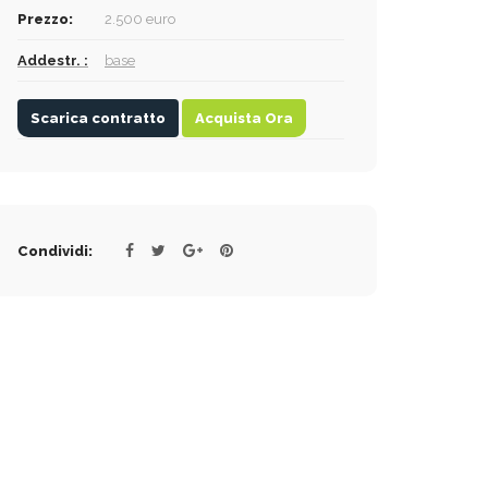
Prezzo:
2.500 euro
Addestr. :
base
Scarica contratto
Acquista Ora
Condividi: