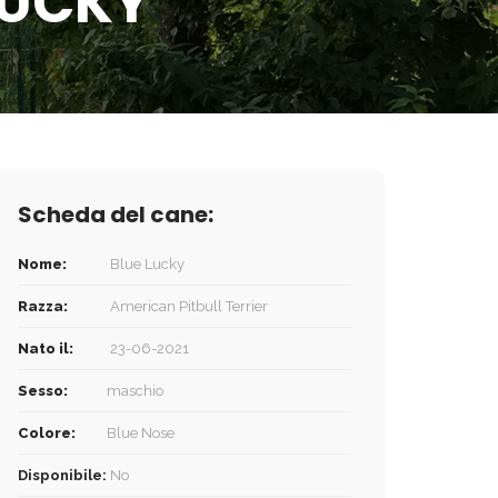
LUCKY
Scheda del cane:
Nome:
Blue Lucky
Razza:
American Pitbull Terrier
Nato il:
23-06-2021
Sesso:
maschio
Colore:
Blue Nose
Disponibile:
No