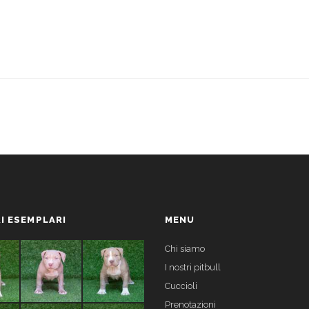
I ESEMPLARI
MENU
Chi siamo
I nostri pitbull
Cuccioli
Prenotazioni