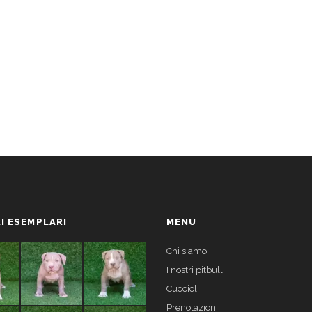
I ESEMPLARI
MENU
Chi siamo
I nostri pitbull
Cuccioli
Prenotazioni