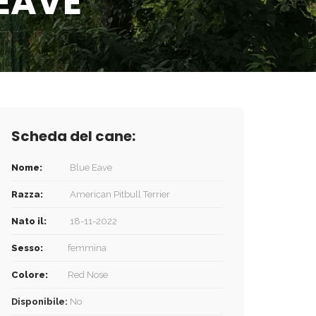
 EAVE
Scheda del cane:
Nome:
Blue Eave
Razza:
American Pitbull Terrier
Nato il:
18-11-2022
Sesso:
femmina
Colore:
Red Nose
Disponibile:
No