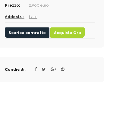
Prezzo:
2.500 euro
Addestr. :
base
Scarica contratto
Acquista Ora
Condividi: