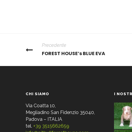
Precedente
FOREST HOUSE’s BLUE EVA
CHI SIAMO
I NOSTR
Via Coatta 10,
Megliadino San Fidenzio 35040,
Padova – ITALIA
tel.
+39 3515662659