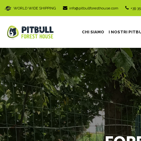
WORLD WIDE SHIPPING
info@pitbullforesthouse.com
+39 3
CHI SIAMO
I NOSTRI PITB