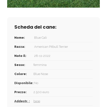
Scheda del cane:
Nome:
Blue Cali
Razza:
American Pitbull Terrier
Nato il:
28-11-2022
Sesso:
femmina
Colore:
Blue Nose
Disponibile:
No
Prezzo:
2.500 euro
Addestr. :
base