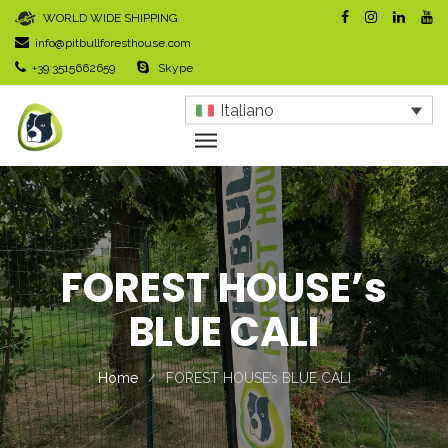
WORLD WIDE SHIPPING
info@pitbullforesthouse.com
+39 3515662659
Skype
Italiano
FOREST HOUSE’s
BLUE CALI
Home
FOREST HOUSE’s BLUE CALI