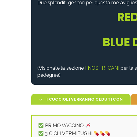
Due splenditi genitori per questa meraviglio
RE
BLUE
(Visionate la sezione
I NOSTRI CANI
per la s
pedegree)
I CUCCIOLI VERRANNO CEDUTI CON
PRIMO VACCINO
3 CICLI VERMIFUGHI