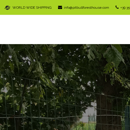
WORLD WIDE SHIPPING
info@pitbullforesthouse.com
+39 3