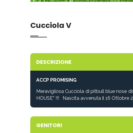
Cucciola V
DESCRIZIONE
ACCP PROMISING
Meravigliosa Cucciola di pitbull blue nose
HOUSE”
!!! Nascita avvenuta il 16 Ottobre 
GENITORI