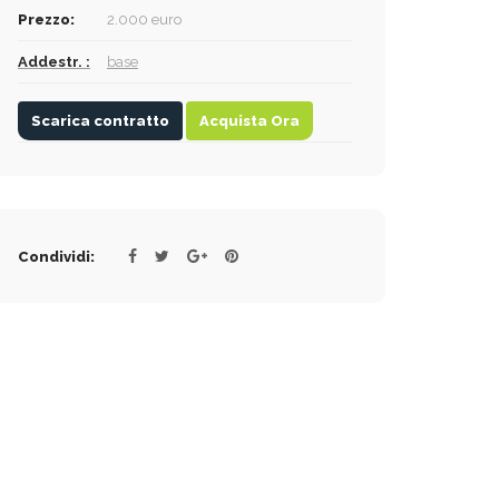
Prezzo:
2.000 euro
Addestr. :
base
Scarica contratto
Acquista Ora
Condividi: