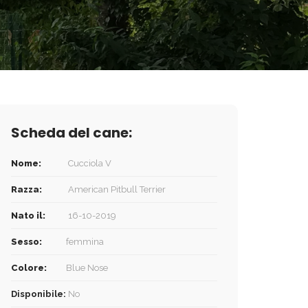
Scheda del cane:
Nome:
Cucciola V
Razza:
American Pitbull Terrier
Nato il:
16-10-2019
Sesso:
femmina
Colore:
Blue Nose
Disponibile:
No