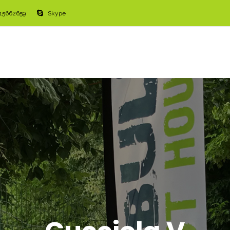
515662659
Skype